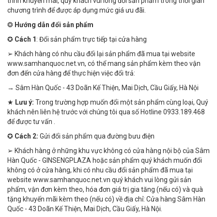
trình khuyến mãi, quý khách vui lòng đổi sản phẩm trong thời gian
chương trình để được áp dụng mức giá ưu đãi.
❂
Hướng dẫn đổi sản phẩm
✪
Cách 1
: Đổi sản phẩm trực tiếp tại cửa hàng
➢ Khách hàng có nhu cầu đổi lại sản phẩm đã mua tại website
www.samhanquoc.net.vn, có thể mang sản phẩm kèm theo vận
đơn đến cửa hàng để thực hiện việc đổi trả:
→ Sâm Hàn Quốc - 43 Doãn Kế Thiện, Mai Dịch, Cầu Giấy, Hà Nội
★
Lưu ý:
Trong trường hợp muốn đổi một sản phẩm cùng loại, Quý
khách nên liên hệ trước với chúng tôi qua số Hotline 0933.189.468
để được tư vấn .
✪
Cách 2:
Gửi đổi sản phẩm qua đường bưu điện
➢ Khách hàng ở những khu vực không có cửa hàng nội bộ của Sâm
Hàn Quốc - GINSENGPLAZA hoặc sản phẩm quý khách muốn đổi
không có ở cửa hàng, khi có nhu cầu đổi sản phẩm đã mua tại
website www.samhanquoc.net.vn quý khách vui lòng gửi sản
phẩm, vận đơn kèm theo, hóa đơn giá trị gia tăng (nếu có) và quà
tặng khuyến mãi kèm theo (nếu có) về địa chỉ: Cửa hàng Sâm Hàn
Quốc - 43 Doãn Kế Thiện, Mai Dịch, Cầu Giấy, Hà Nội.