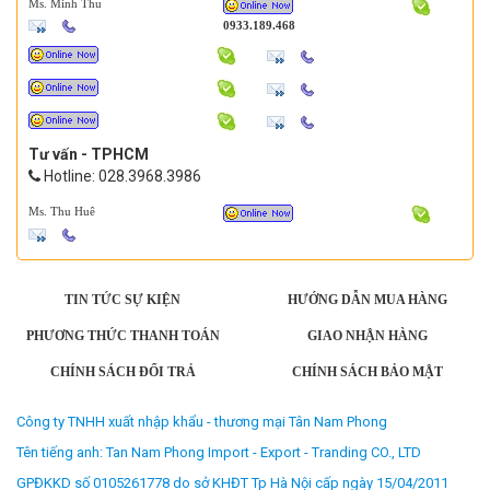
Ms. Minh Thu
0933.189.468
Tư vấn - TPHCM
Hotline: 028.3968.3986
Ms. Thu Huê
TIN TỨC SỰ KIỆN
HƯỚNG DẪN MUA HÀNG
PHƯƠNG THỨC THANH TOÁN
GIAO NHẬN HÀNG
CHÍNH SÁCH ĐỔI TRẢ
CHÍNH SÁCH BẢO MẬT
Công ty TNHH xuất nhập khẩu - thương mại Tân Nam Phong
Tên tiếng anh: Tan Nam Phong Import - Export - Tranding CO., LTD
GPĐKKD số 0105261778 do sở KHĐT Tp Hà Nội cấp ngày 15/04/2011