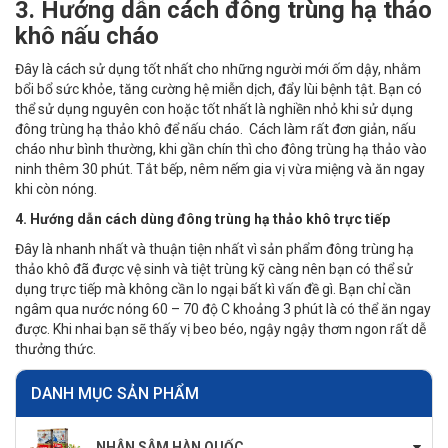
3. Hướng dẫn cách đông trùng hạ thảo
khô nấu cháo
Đây là cách sử dụng tốt nhất cho những người mới ốm dậy, nhằm
bổi bổ sức khỏe, tăng cường hệ miễn dịch, đẩy lùi bệnh tật. Bạn có
thể sử dụng nguyên con hoặc tốt nhất là nghiền nhỏ khi sử dụng
đông trùng hạ thảo khô để nấu cháo. Cách làm rất đơn giản, nấu
cháo như bình thường, khi gần chín thì cho đông trùng hạ thảo vào
ninh thêm 30 phút. Tắt bếp, nêm nếm gia vị vừa miệng và ăn ngay
khi còn nóng.
4. Hướng dẫn cách dùng đông trùng hạ thảo khô trực tiếp
Đây là nhanh nhất và thuận tiện nhất vì sản phẩm đông trùng hạ
thảo khô đã được vệ sinh và tiệt trùng kỹ càng nên bạn có thể sử
dụng trực tiếp mà không cần lo ngại bất kì vấn đề gì. Bạn chỉ cần
ngâm qua nước nóng 60 – 70 độ C khoảng 3 phút là có thể ăn ngay
được. Khi nhai bạn sẽ thấy vị beo béo, ngậy ngậy thơm ngon rất dễ
thưởng thức.
DANH MỤC SẢN PHẨM
NHÂN SÂM HÀN QUỐC