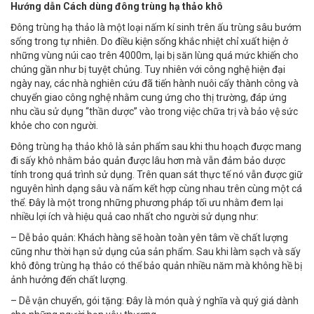
Hướng dẫn Cách dùng đông trùng hạ thảo khô
Đông trùng hạ thảo là một loại nấm kí sinh trên ấu trùng sâu bướm
sống trong tự nhiên. Do điều kiện sống khắc nhiệt chỉ xuất hiện ở
những vùng núi cao trên 4000m, lại bị săn lùng quá mức khiến cho
chúng gần như bị tuyệt chủng. Tuy nhiên với công nghệ hiện đại
ngày nay, các nhà nghiên cứu đã tiến hành nuôi cấy thành công và
chuyển giao công nghệ nhằm cung ứng cho thị trường, đáp ứng
nhu cầu sử dụng “thần dược” vào trong việc chữa trị và bảo vệ sức
khỏe cho con người.
Đông trùng hạ thảo khô là sản phẩm sau khi thu hoạch được mang
đi sấy khô nhằm bảo quản được lâu hơn mà vẫn đảm bảo dược
tính trong quá trình sử dụng. Trên quan sát thực tế nó vẫn được giữ
nguyên hình dạng sâu và nấm kết hợp cùng nhau trên cùng một cá
thể. Đây là một trong những phương pháp tối ưu nhằm đem lại
nhiều lợi ích và hiệu quả cao nhất cho người sử dụng như:
– Dễ bảo quản: Khách hàng sẽ hoàn toàn yên tâm về chất lượng
cũng như thời hạn sử dụng của sản phẩm. Sau khi làm sạch và sấy
khô đông trùng hạ thảo có thể bảo quản nhiều năm mà không hề bị
ảnh hưởng đến chất lượng.
– Dễ vận chuyển, gói tặng: Đây là món quà ý nghĩa và quý giá dành