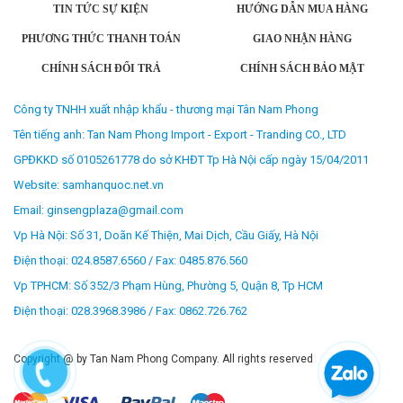
TIN TỨC SỰ KIỆN
HƯỚNG DẪN MUA HÀNG
PHƯƠNG THỨC THANH TOÁN
GIAO NHẬN HÀNG
CHÍNH SÁCH ĐỔI TRẢ
CHÍNH SÁCH BẢO MẬT
Công ty TNHH xuất nhập khẩu - thương mại Tân Nam Phong
Tên tiếng anh: Tan Nam Phong Import - Export - Tranding CO., LTD
GPĐKKD số 0105261778 do sở KHĐT Tp Hà Nội cấp ngày 15/04/2011
Website: samhanquoc.net.vn
Email: ginsengplaza@gmail.com
Vp Hà Nội: Số 31, Doãn Kế Thiện, Mai Dịch, Cầu Giấy, Hà Nội
Điện thoại: 024.8587.6560 / Fax: 0485.876.560
Vp TPHCM: Số 352/3 Phạm Hùng, Phường 5, Quận 8, Tp HCM
Điện thoại: 028.3968.3986 / Fax: 0862.726.762
Copyright @ by Tan Nam Phong Company. All rights reserved