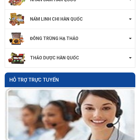
NẤM LINH CHI HÀN QUỐC
ĐÔNG TRÙNG HẠ THẢO
THẢO DƯỢC HÀN QUỐC
HỖ TRỢ TRỰC TUYẾN