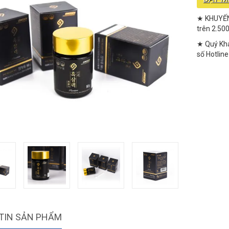
★ KHUYẾN 
trên 2.50
★ Quý Khá
số Hotlin
TIN SẢN PHẨM