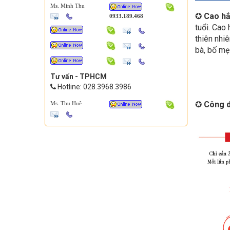
Ms. Minh Thu
✪
Cao h
0933.189.468
tuổi. Cao
thiên nhi
bà, bố mẹ
Tư vấn - TPHCM
Hotline: 028.3968.3986
✪
Công d
Ms. Thu Huê