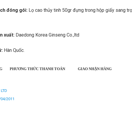
ch đóng gói:
Lọ cao thủy tinh 50gr đựng trong hộp giấy sang tr
n xuất:
Daedong Korea Ginseng Co.,ltd
ứ:
Hàn Quốc.
G
PHƯƠNG THỨC THANH TOÁN
GIAO NHẬN HÀNG
, LTD
/04/2011