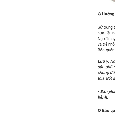
✪
Hướng 
Sử dụng t
nửa liều n
Người huy
và trẻ nh
Bảo quản:
Lưu ý:
Nhữ
sản phẩm 
chống đôn
thìa ướt 
• Sản phẩ
bệnh.
✪
Bảo qu