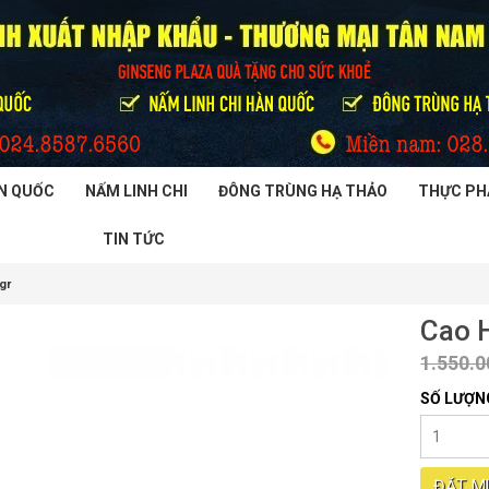
N QUỐC
NẤM LINH CHI
ĐÔNG TRÙNG HẠ THẢO
THỰC PH
TIN TỨC
gr
Cao 
1.550.
SỐ LƯỢN
ĐẶT M