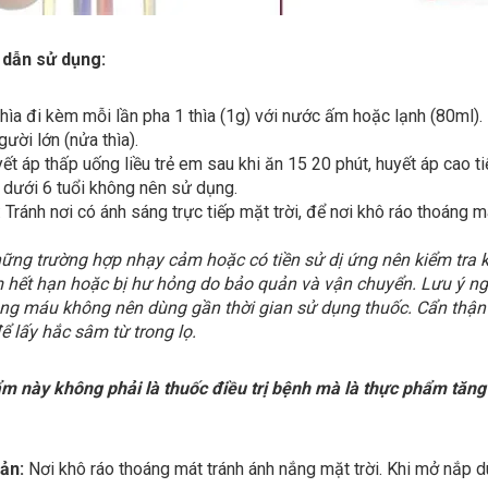
dẫn sử dụng:
hìa đi kèm mỗi lần pha 1 thìa (1g) với nước ấm hoặc lạnh (80ml).
gười lớn (nửa thìa).
ết áp thấp uống liều trẻ em sau khi ăn 15 20 phút, huyết áp cao t
ỏ dưới 6 tuổi không nên sử dụng.
 Tránh nơi có ánh sáng trực tiếp mặt trời, để nơi khô ráo thoáng 
ng trường hợp nhạy cảm hoặc có tiền sử dị ứng nên kiểm tra 
hết hạn hoặc bị hư hỏng do bảo quản và vận chuyển. Lưu ý ng
g máu không nên dùng gần thời gian sử dụng thuốc. Cẩn thận kh
để lấy hắc sâm từ trong lọ.
m này không phải là thuốc điều trị bệnh mà là thực phẩm tăng
ản:
Nơi khô ráo thoáng mát tránh ánh nắng mặt trời. Khi mở nắp dù