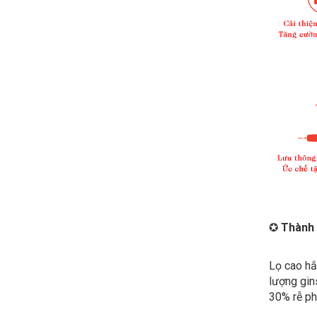
✪
Thành
Lọ cao hắ
lượng gin
30% rễ