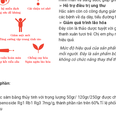
➢
Hỗ trợ điều trị ung thư
Hắc sâm còn có công dụng giảm 
các bệnh về dạ dày, tiểu đường 
➢
Giảm quá trình lão hóa
Đây còn là thảo dược tuyệt vời gi
thanh xuân tươi trẻ. Chị em ph
hiệu quả.
Mức độ hiệu quả của sản phẩm 
mỗi người. Đây là sản phẩm bổ
không có chức năng thay thế t
 phần:
c sâm bằng thủy tinh với trọng lượng 50gr/ 120gr/250gr được c
senoside Rg1 Rb1 Rg3 7mg/g, thành phần rắn trên 60%.Tỉ lệ phối 
 phụ