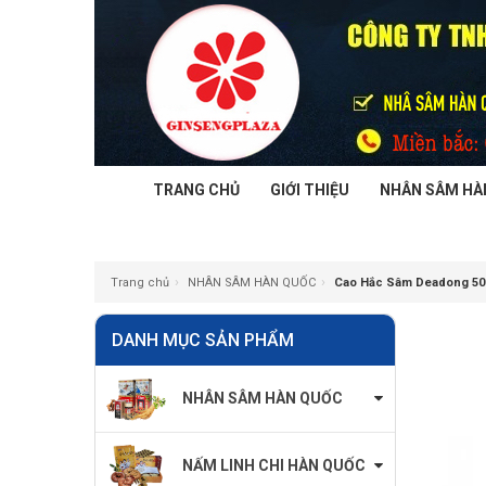
TRANG CHỦ
GIỚI THIỆU
NHÂN SÂM HÀ
›
›
Trang chủ
NHÂN SÂM HÀN QUỐC
Cao Hắc Sâm Deadong 50
DANH MỤC SẢN PHẨM
NHÂN SÂM HÀN QUỐC
NẤM LINH CHI HÀN QUỐC