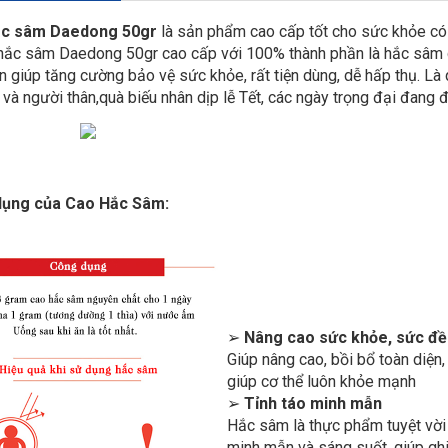
ắc sâm Daedong 50gr
là sản phẩm cao cấp tốt cho sức khỏe có
 hắc sâm Daedong 50gr cao cấp với 100% thành phần là hắc sâm
ên giúp tăng cường bảo vệ sức khỏe, rất tiện dùng, dễ hấp thụ. Là
 và người thân,quà biếu nhân dịp lễ Tết, các ngày trọng đại đang 
ụng của Cao Hắc Sâm:
➢
Nâng cao sức khỏe, sức đề
Giúp nâng cao, bồi bổ toàn diện,
giúp cơ thể luôn khỏe mạnh
➢
Tỉnh táo minh mẫn
Hắc sâm là thực phẩm tuyệt vời 
minh mẫn và sáng suốt, giúp ghi