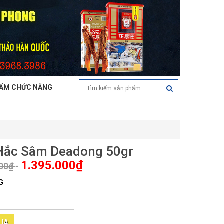
ẨM CHỨC NĂNG
Hắc Sâm Deadong 50gr
1.395.000₫
000₫
-
G
UA