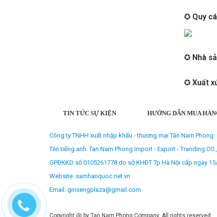
✪
Quy cá
✪
Nhà sả
✪
Xuất x
TIN TỨC SỰ KIỆN
HƯỚNG DẪN MUA HÀN
Công ty TNHH xuất nhập khẩu - thương mại Tân Nam Phong
Tên tiếng anh: Tan Nam Phong Import - Export - Tranding CO.
GPĐKKD số 0105261778 do sở KHĐT Tp Hà Nội cấp ngày 15
Website: samhanquoc.net.vn
Email: ginsengplaza@gmail.com
Copyright @ by Tan Nam Phong Company. All rights reserved