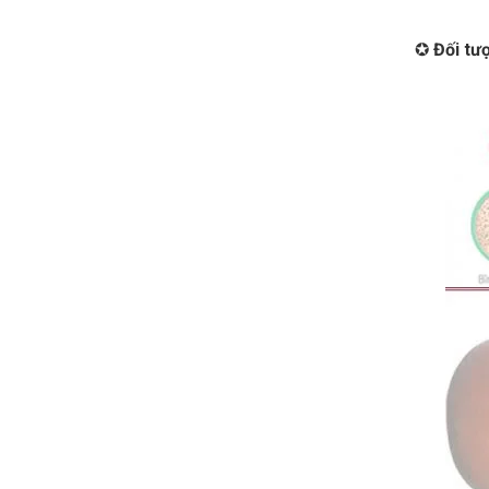
✪
Đối tư