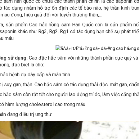
 sâm hàn quốc có chứa các thành phần chính là các saponin có 
 có tác dụng nhằm hỗ trợ ổn định các tế bào não, hệ thần kinh t
máu đông, hiệu quả đối với tuyến thượng thận,...
ra, sản phẩm Cao hắc hồng sâm Hàn Quốc còn là sản phẩm nổ
saponin khác như Rg3, Rg2, Rg1 có tác dụng hạn chế sự phát triể
ầu máu.
ợng sử dụng:
Cao đặc hắc sâm với những thành phần cực quý và 
ợng, đặc biệt là cho:
ắc bệnh dạ dày cấp và mãn tính.
ị suy gan, thận. Cao hắc sâm có tác dụng thải độc, mát gan, chốn
hắc sâm còn rất tốt cho người lao động trí óc, làm việc căng thẳn
ó hàm lượng cholesterol cao trong máu.
ân đang điều trị ung thư.