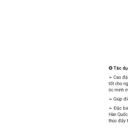
✪
Tác dụ
➢ Cao đặc
tốt cho n
óc minh m
➢ Giúp đi
➢ Đặc biệ
Hàn Quố
thúc đẩy 