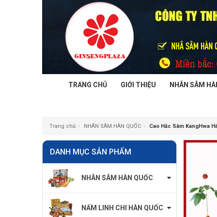
TRANG CHỦ
GIỚI THIỆU
NHÂN SÂM HÀ
›
›
Trang chủ
NHÂN SÂM HÀN QUỐC
Cao Hắc Sâm KangHwa Hà
DANH MỤC SẢN PHẨM
NHÂN SÂM HÀN QUỐC
NẤM LINH CHI HÀN QUỐC