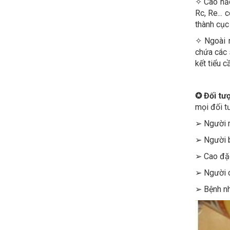
✧ Cao hắc
Rc, Re...
thành cục 
✧ Ngoài 
chứa các 
kết tiểu c
✪
Đối tư
mọi đối tư
➢ Người m
➢ Người b
➢ Cao đặc 
➢ Người c
➢ Bệnh nh