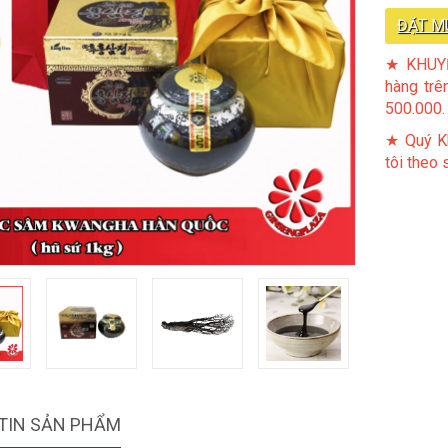
ĐẶT M
★ KHUYẾ
hàng trê
500.000.
★ Quý Kh
tôi theo
TIN SẢN PHẨM