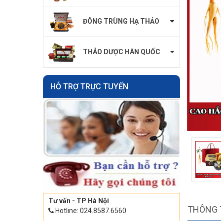
ĐÔNG TRÙNG HẠ THẢO
THẢO DƯỢC HÀN QUỐC
HỖ TRỢ TRỰC TUYẾN
Tư vấn - TP Hà Nội
THÔNG 
Hotline: 024.8587.6560