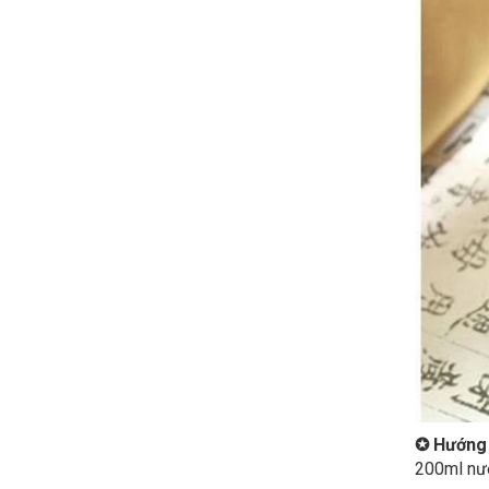
✪
Hướng
200ml nướ