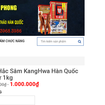
ẨM CHỨC NĂNG
Hắc Sâm KangHwa Hàn Quốc
ứ 1kg
1.000.000₫
000₫
-
G