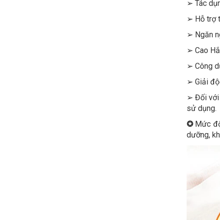
➢ Tác dụn
➢ Hỗ trợ 
➢ Ngăn ng
➢ Cao Hắc
➢ Công dụ
➢ Giải độ
➢ Đối với
sử dụng.
✪
Mức độ 
dưỡng, kh