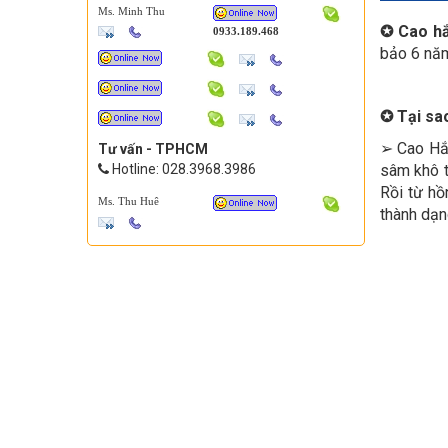
Ms. Minh Thu
✪ Cao h
0933.189.468
bảo 6 năm
✪ Tại sa
➢ Cao Hắc
Tư vấn - TPHCM
sâm khô t
Hotline: 028.3968.3986
Rồi từ hồ
Ms. Thu Huê
thành dạn