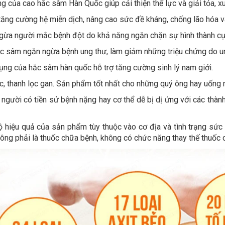
g của cao hắc sâm Hàn Quốc giúp cải thiện thể lực và giải tỏa, xu
tăng cường hệ miễn dịch, nâng cao sức đề kháng, chống lão hóa v
ừa người mắc bệnh đột do khả năng ngăn chặn sự hình thành c
 sâm ngăn ngừa bệnh ung thư, làm giảm những triệu chứng do un
ng của hắc sâm hàn quốc hỗ trợ tăng cường sinh lý nam giới.
c, thanh lọc gan. Sản phẩm tốt nhất cho những quý ông hay uống r
 người có tiền sử bệnh nặng hay cơ thể dễ bị dị ứng với các thành
hiệu quả của sản phẩm tùy thuộc vào cơ địa và tình trạng sức
ông phải là thuốc chữa bệnh, không có chức năng thay thế thuốc 