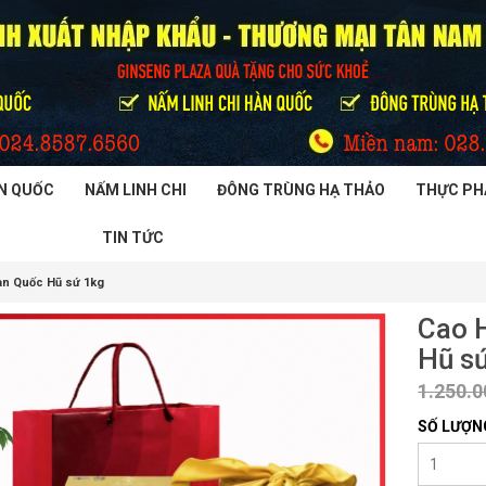
N QUỐC
NẤM LINH CHI
ĐÔNG TRÙNG HẠ THẢO
THỰC PH
TIN TỨC
n Quốc Hũ sứ 1kg
Cao 
Hũ s
1.250.
SỐ LƯỢN