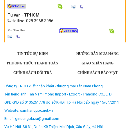
Tư vấn - TPHCM
Hotline: 028.3968.3986
Ms. Thu Huê
TIN TỨC SỰ KIỆN
HƯỚNG DẪN MUA HÀNG
PHƯƠNG THỨC THANH TOÁN
GIAO NHẬN HÀNG
CHÍNH SÁCH ĐỔI TRẢ
CHÍNH SÁCH BẢO MẬT
Công ty TNHH xuất nhập khẩu - thương mại Tân Nam Phong
Tên tiếng anh: Tan Nam Phong Import - Export - Tranding CO., LTD
GPĐKKD số 0105261778 do sở KHĐT Tp Hà Nội cấp ngày 15/04/2011
Website: samhanquoc.net.vn
Email: ginsengplaza@gmail.com
Vp Hà Nội: Số 31, Doãn Kế Thiện, Mai Dịch, Cầu Giấy, Hà Nội