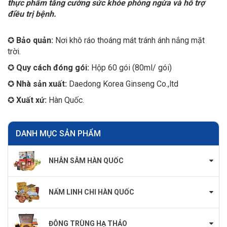
thực phẩm tăng cường sức khỏe phòng ngừa và hỗ trợ
điều trị bệnh.
✪
Bảo quản:
Nơi khô ráo thoáng mát tránh ánh nắng mặt
trời.
✪
Quy cách đóng gói:
Hộp 60 gói (80ml/ gói)
✪
Nhà sản xuất:
Daedong Korea Ginseng Co.,ltd
✪
Xuất xứ:
Hàn Quốc.
DANH MỤC SẢN PHẨM
NHÂN SÂM HÀN QUỐC
NẤM LINH CHI HÀN QUỐC
ĐÔNG TRÙNG HẠ THẢO