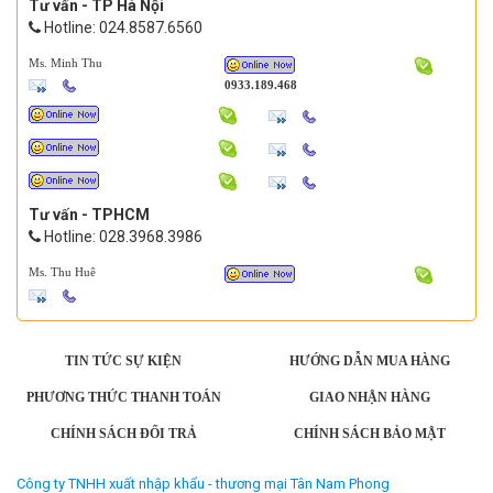
Tư vấn - TP Hà Nội
Hotline: 024.8587.6560
Ms. Minh Thu
0933.189.468
Tư vấn - TPHCM
Hotline: 028.3968.3986
Ms. Thu Huê
TIN TỨC SỰ KIỆN
HƯỚNG DẪN MUA HÀNG
PHƯƠNG THỨC THANH TOÁN
GIAO NHẬN HÀNG
CHÍNH SÁCH ĐỔI TRẢ
CHÍNH SÁCH BẢO MẬT
Công ty TNHH xuất nhập khẩu - thương mại Tân Nam Phong