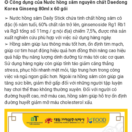
✪
Công dụng của Nước hồng sâm nguyên chất Daedong
Korea Ginseng 80ml x 60 gói
➢ Nước hồng sâm Daily Stick chứa tinh chất hồng sâm cô
đặc (6 năm tuổi, 60% chất rắn trở lên, ginsenoside Rg1 Rb1
và Rg3 tổng số 11mg / g nội địa) chiếm 7,5%, được nhà sản
xuất nghiên cứu phù hợp với việc sử dụng hàng ngày.
➢ Hồng sâm giúp lưu thông máu tốt hơn, ổn định tim mạch,
giúp cơ tim hoạt động hiệu quả hơn đồng thời nâng cao hiệu
quả hấp thụ năng lượng dinh dưỡng từ máu tới các cơ quan.
Sử dụng hàng ngày còn giúp tỉnh táo giảm căng thẳng
stress, phục hồi nhanh mệt mỏi, tập trung hơn trong công
việc và ngủ ngon giấc hơn. Ngoài ra hồng sâm còn giúp gia
tăng sức bền, giảm thở gấp đối với những người tập luyện
hay chơi thể thao không thường xuyên. Đối với người có
đường huyết cao, mỡ máu cao, hồng sâm giúp hỗ trợ ổn định
đường huyết giảm mỡ máu cholesterol xấu.