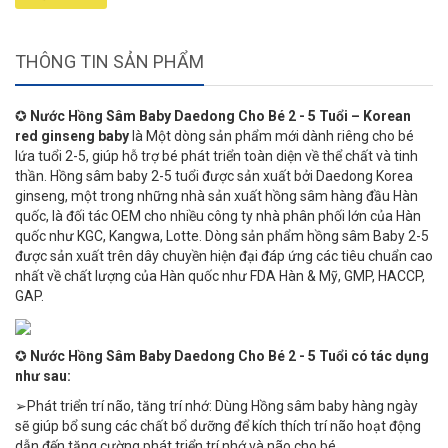
THÔNG TIN SẢN PHẨM
✪
Nước Hồng Sâm Baby Daedong Cho Bé 2 - 5 Tuổi – Korean
red ginseng baby
là Một dòng sản phẩm mới dành riêng cho bé
lứa tuổi 2-5, giúp hỗ trợ bé phát triển toàn diện về thể chất và tinh
thần. Hồng sâm baby 2-5 tuổi được sản xuất bởi Daedong Korea
ginseng, một trong những nhà sản xuất hồng sâm hàng đầu Hàn
quốc, là đối tác OEM cho nhiều công ty nhà phân phối lớn của Hàn
quốc như KGC, Kangwa, Lotte. Dòng sản phẩm hồng sâm Baby 2-5
được sản xuất trên dây chuyền hiện đại đáp ứng các tiêu chuẩn cao
nhất về chất lượng của Hàn quốc như FDA Hàn & Mỹ, GMP, HACCP,
GAP.
✪
Nước Hồng Sâm Baby Daedong Cho Bé 2 - 5 Tuổi có tác dụng
như sau:
➢Phát triển trí não, tăng trí nhớ: Dùng Hồng sâm baby hàng ngày
sẽ giúp bổ sung các chất bổ dưỡng để kích thích trí não hoạt động
dẫn đến tăng cường phát triển trí nhớ và não cho bé.