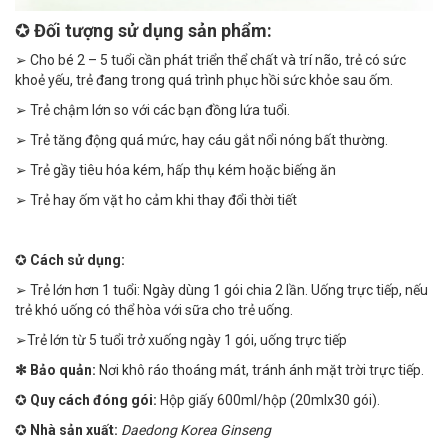
✪
Đối tượng sử dụng sản phẩm:
➢ Cho bé 2 – 5 tuổi cần phát triển thể chất và trí não, trẻ có sức
khoẻ yếu, trẻ đang trong quá trình phục hồi sức khỏe sau ốm.
➢ Trẻ chậm lớn so với các bạn đồng lứa tuổi.
➢ Trẻ tăng động quá mức, hay cáu gắt nổi nóng bất thường.
➢ Trẻ gầy tiêu hóa kém, hấp thụ kém hoặc biếng ăn
➢ Trẻ hay ốm vặt ho cảm khi thay đổi thời tiết
✪
Cách sử dụng:
➢ Trẻ lớn hơn 1 tuổi: Ngày dùng 1 gói chia 2 lần. Uống trực tiếp, nếu
trẻ khó uống có thể hòa với sữa cho trẻ uống.
➢Trẻ lớn từ 5 tuổi trở xuống ngày 1 gói, uống trực tiếp
✻ Bảo quản:
Nơi khô ráo thoáng mát, tránh ánh mặt trời trực tiếp.
✪
Quy cách đóng gói:
Hộp giấy 600ml/hộp (20mlx30 gói).
✪
Nhà sản xuất:
Daedong Korea Ginseng