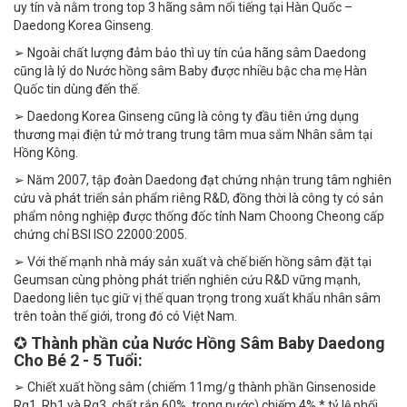
uy tín và nằm trong top 3 hãng sâm nổi tiếng tại Hàn Quốc –
Daedong Korea Ginseng.
➢ Ngoài chất lượng đảm bảo thì uy tín của hãng sâm Daedong
cũng là lý do Nước hồng sâm Baby được nhiều bậc cha mẹ Hàn
Quốc tin dùng đến thế.
➢ Daedong Korea Ginseng cũng là công ty đầu tiên ứng dụng
thương mại điện tử mở trang trung tâm mua sắm Nhân sâm tại
Hồng Kông.
➢ Năm 2007, tập đoàn Daedong đạt chứng nhận trung tâm nghiên
cứu và phát triển sản phẩm riêng R&D, đồng thời là công ty có sản
phẩm nông nghiệp được thống đốc tỉnh Nam Choong Cheong cấp
chứng chỉ BSI ISO 22000:2005.
➢ Với thế mạnh nhà máy sản xuất và chế biến hồng sâm đặt tại
Geumsan cùng phòng phát triển nghiên cứu R&D vững mạnh,
Daedong liên tục giữ vị thế quan trọng trong xuất khẩu nhân sâm
trên toàn thế giới, trong đó có Việt Nam.
✪
Thành phần của Nước Hồng Sâm Baby Daedong
Cho Bé 2 - 5 Tuổi:
➢ Chiết xuất hồng sâm (chiếm 11mg/g thành phần Ginsenoside
Rg1, Rb1 và Rg3, chất rắn 60%, trong nước) chiếm 4% * tỷ lệ phối