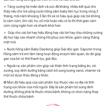
➢ Tăng cường hệ miễn dịch và sức đề kháng: nhiều kết quả cho
thấy nếu cho trẻ uống nước hồng sâm baby liên tục trong vòng 3
tháng, mỗi năm khoảng 3 lần thì sẽ có hiệu quả giúp các bé không
bị cảm cúm, ốm vặt, ho, sổ mũi hoặc nếu có bị thì thời gian cảm
cúm cũng ngắn hơn và nhanh khỏi hơn.
➢ Giúp cho các bé hay hiếu động hay các bé hay chịu những cường
độ học tập cao nhanh chóng hồi phục sức khỏe, giảm căng thẳng
mệt mỏi.
➢ Nước hồng sâm Baby Daedong giúp Giải độc gan: Saponin trong
Hồng sâm trẻ em làm tăng hoạt động enzym liên quan, do đó giúp
gan của bé có thể thanh lọc, giải độc.
➢ Ngoài ra, sản phẩm còn giúp cải thiện tình trạng biếng ăn, còi
xương, suy dinh dưỡng bằng cách bổ sung lượng canxi, vitamin và
một số dược thảo đông y khác.
✪ Mức độ hiệu quả của sản phẩm tùy thuộc vào cơ địa và tình
trạng sức khỏe của mỗi người. Đây là sản phẩm bổ sung dinh
dưỡng, không phải là thuốc chữa bệnh, không có chức năng thay
thế thuốc chữa bệnh.