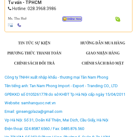
Tư vấn - TPHCM
Hotline: 028.3968.3986
Ms. Thu Huê
TIN TỨC SỰ KIỆN
HƯỚNG DẪN MUA HÀNG
PHƯƠNG THỨC THANH TOÁN
GIAO NHẬN HÀNG
CHÍNH SÁCH ĐỔI TRẢ
CHÍNH SÁCH BẢO MẬT
Công ty TNHH xuất nhập khẩu - thương mại Tân Nam Phong
Tên tiếng anh: Tan Nam Phong Import - Export - Tranding CO., LTD
GPĐKKD số 0105261778 do sở KHĐT Tp Hà Nội cấp ngày 15/04/2011
Website: samhanquoc.net.vn
Email: ginsengplaza@gmail.com
Vp Hà Nội: Số 31, Doãn Kế Thiện, Mai Dịch, Cầu Giấy, Hà Nội
Điện thoại: 024.8587.6560 / Fax: 0485.876.560