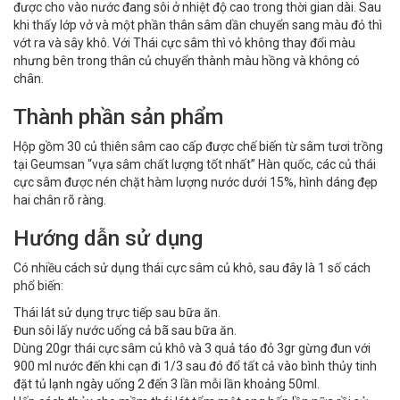
được cho vào nước đang sôi ở nhiệt độ cao trong thời gian dài. Sau
khi thấy lớp vở và một phần thân sâm dần chuyển sang màu đỏ thì
vớt ra và sây khô. Với Thái cực sâm thì vỏ không thay đổi màu
nhưng bên trong thân củ chuyển thành màu hồng và không có
chân.
Thành phần sản phẩm
Hộp gồm 30 củ thiên sâm cao cấp được chế biến từ sâm tươi trồng
tại Geumsan “vựa sâm chất lượng tốt nhất” Hàn quốc, các củ thái
cực sâm được nén chặt hàm lượng nước dưới 15%, hình dáng đẹp
hai chân rõ ràng.
Hướng dẫn sử dụng
Có nhiều cách sử dụng thái cực sâm củ khô, sau đây là 1 số cách
phổ biến:
Thái lát sử dụng trực tiếp sau bữa ăn.
Đun sôi lấy nước uống cả bã sau bữa ăn.
Dùng 20gr thái cực sâm củ khô và 3 quả táo đỏ 3gr gừng đun với
900 ml nước đến khi cạn đi 1/3 sau đó đổ tất cả vào bình thủy tinh
đặt tủ lạnh ngày uống 2 đến 3 lần mỗi lần khoảng 50ml.