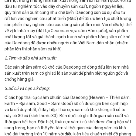
Là một trong những nhà sản xuất hồng sâm lớn tại Hàn quốc với sự
đầu tư nghiêm túc vào dây chuyền sản xuất, nguồn nguyên liệu,
quy trình sản xuất cũng như chế biến. Daedong còn có sự đầu tư
rất lớn vào nghiên cứu phát triển (R&D) để tối ưu liên tục chất lượng
sản phẩm hay nghiên cứu các dòng sản phẩm mới. Với nhiều lợi thế
về vị trí nhà máy (đặt tại Geumsan vựa sâm Hàn quốc), sản phẩm
chất lượng tốt và giá thành cạnh tranh sản phẩm hồng sâm củ khô
của Daedong đã được nhiều người dân Việt Nam đón nhận (chiếm
phần lớn thị phần sâm củ khô).
2.Tem và dấu nhà sản xuất:
Các sản phẩm sâm củ khô của Daedong có đóng dấu lên tem nhà
sản xuất trên tem có ghi số lô sản xuất để phân biệt nguồn gốc và
chống hàng giả
3.Số củ và hạn sử dụng:
Ở các hộp thái cực sâm chuẩn của Daedong (Heaven – Thiên sâm;
Earth – Địa sâm, Good – Sâm Good) số củ được ghi bên cạnh hộp
và là số duy nhất, ở đây hộp Thái cực sâm củ khô không số củ to
này có 30 củ (kích thước 30). Bên dưới có ghi thời gian sản xuất và
thời gian hết hạn. Đặc biệt, thái cực sâm\ củ khô được đóng hộp sắt
sang trọng, bạn có thể yên tâm vì thời gian của dòng sâm củ khô
khá dài thường trên 10 năm với điều kiện tiêu chuẩn nhiệt độ phòng