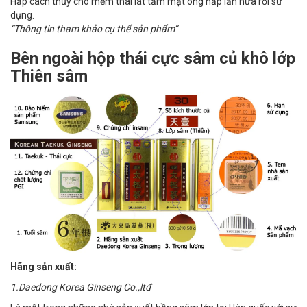
Hấp cách thủy cho mềm thái lát tẩm mật ong hấp lần nữa rồi sử
dụng.
“Thông tin tham khảo cụ thể sản phẩm”
Bên ngoài hộp thái cực sâm củ khô lớp
Thiên sâm
Hãng sản xuất:
1.Daedong Korea Ginseng Co.,ltđ