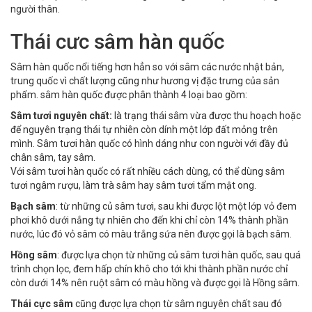
người thân.
Thái cưc sâm hàn quốc
Sâm hàn quốc nổi tiếng hơn hẳn so với sâm các nước nhật bản,
trung quốc vì chất lượng cũng như hương vị đặc trưng của sản
phẩm. sâm hàn quốc được phân thành 4 loại bao gồm:
Sâm tươi nguyên chất:
là trạng thái sâm vừa được thu hoạch hoặc
để nguyên trạng thái tự nhiên còn dính một lớp đất mỏng trên
mình. Sâm tươi hàn quốc có hình dáng như con người với đầy đủ
chân sâm, tay sâm.
Với sâm tươi hàn quốc có rất nhiều cách dùng, có thể dùng sâm
tươi ngâm rượu, làm trà sâm hay sâm tươi tẩm mật ong.
Bạch sâm
: từ những củ sâm tươi, sau khi được lột một lớp vỏ đem
phơi khô dưới nắng tự nhiên cho đến khi chỉ còn 14% thành phần
nước, lúc đó vỏ sâm có màu trắng sứa nên được gọi là bạch sâm.
Hồng sâm
: được lựa chọn từ những củ sâm tươi hàn quốc, sau quá
trình chọn lọc, đem hấp chín khô cho tới khi thành phần nước chỉ
còn dưới 14% nên ruột sâm có màu hồng và được gọi là Hồng sâm.
Thái cực sâm
cũng được lựa chọn từ sâm nguyên chất sau đó