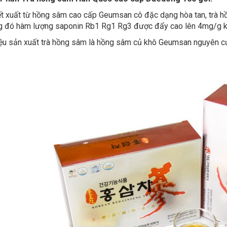
t xuất từ hồng sâm cao cấp Geumsan cô đặc dạng hòa tan, trà
g đó hàm lượng saponin Rb1 Rg1 Rg3 được đẩy cao lên 4mg/g kế
ệu sản xuất trà hồng sâm là hồng sâm củ khô Geumsan nguyên củ 