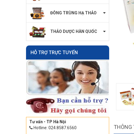
ĐÔNG TRÙNG HẠ THẢO
THẢO DƯỢC HÀN QUỐC
HỖ TRỢ TRỰC TUYẾN
Tư vấn - TP Hà Nội
THÔNG 
Hotline: 024.8587.6560