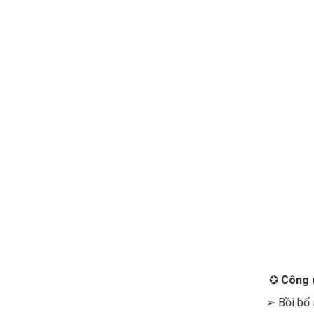
✪
Công 
➢ Bồi bổ 