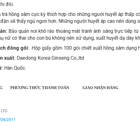
hi đói.
trà hồng sâm cực kỳ thích hợp cho những người huyết áp thấp có 
đặn sẽ thấy ngủ ngon hơn. Những người huyết áp cao nên dùng sau
uản:
Bảo quản nơi khô ráo thoáng mát tránh ánh sáng trực tiếp t
phụ nữ có thai cho con bú không nên sử dụng, xuất huyết dạ dày 
ch đóng gói:
Hộp giấy gồm 100 gói chiết xuất hồng sâm dạng hò
n xuất:
Daedong Korea Ginseng Co.,ltd
ứ:
Hàn Quốc.
G
PHƯƠNG THỨC THANH TOÁN
GIAO NHẬN HÀNG
, LTD
/04/2011