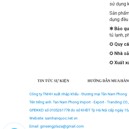
sử dụng k
Sản phẩm 
dụng đều 
✻ Bảo q
tủ lạnh, 
✪
Quy cá
✪
Nhà sả
✪
Xuất x
TIN TỨC SỰ KIỆN
HƯỚNG DẪN MUA HÀN
Công ty TNHH xuất nhập khẩu - thương mại Tân Nam Phong
Tên tiếng anh: Tan Nam Phong Import - Export - Tranding CO.
GPĐKKD số 0105261778 do sở KHĐT Tp Hà Nội cấp ngày 15
Website: samhanquoc.net.vn
Email: ginsengplaza@gmail.com