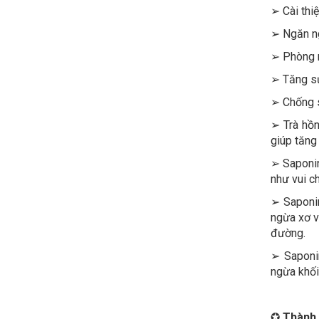
➢ Cài thiệ
➢ Ngăn ng
➢ Phòng n
➢ Tăng sự
➢ Chống s
➢ Trà hồ
giúp tăng
➢ Saponin
như vui ch
➢ Saponin
ngừa xơ v
đường.
➢ Saponin
ngừa khối
✪
Thành 