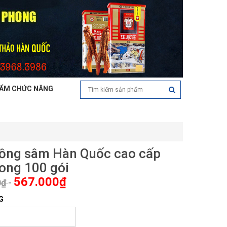
ẨM CHỨC NĂNG
hồng sâm Hàn Quốc cao cấp
ong 100 gói
567.000₫
0₫
-
G