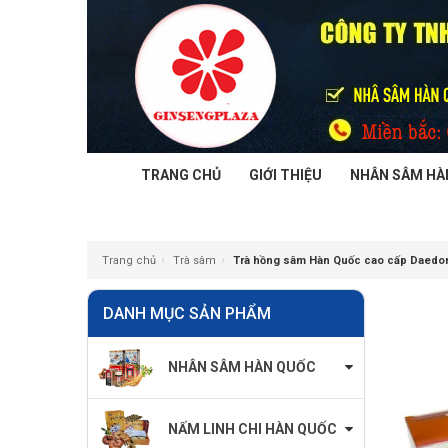
TRANG CHỦ
GIỚI THIỆU
NHÂN SÂM HÀ
›
›
Trang chủ
Trà sâm
Trà hồng sâm Hàn Quốc cao cấp Daedon
DANH MỤC SẢN PHẨM
NHÂN SÂM HÀN QUỐC
NẤM LINH CHI HÀN QUỐC