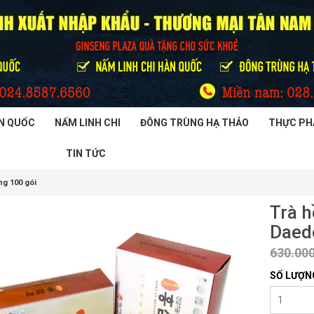
N QUỐC
NẤM LINH CHI
ĐÔNG TRÙNG HẠ THẢO
THỰC PH
TIN TỨC
g 100 gói
Trà 
Daed
630.00
SỐ LƯỢN