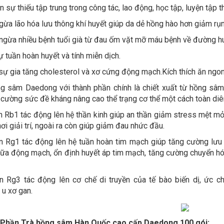
n sự thiếu tập trung trong công tác, lao động, học tập, luyện tập t
ừa lão hóa lưu thông khí huyết giúp da dẻ hồng hào hơn giảm rụ
gừa nhiều bệnh tuổi già từ đau ốm vặt mỡ máu bệnh về đường h
 tuần hoàn huyết và tính miễn dịch.
ự gia tăng cholesterol và xơ cứng động mạch.Kích thích ăn ngon,
ng sâm Daedong với thành phần chính là chiết xuất từ hồng s
 cường sức đề kháng nâng cao thể trạng cơ thể một cách toàn diê
 Rb1 tác động lên hệ thần kinh giúp an thần giảm stress mệt mỏi
ơi giải trí, ngoài ra còn giúp giảm đau nhức đầu.
 Rg1 tác động lên hệ tuần hoàn tim mạch giúp tăng cường lưu t
ữa động mạch, ổn định huyết áp tim mạch, tăng cường chuyển h
 Rg3 tác động lên cơ chế di truyền của tế bào biến dị, ức c
 u xơ gan.
Phần Trà hồng sâm Hàn Quốc cao cấp Daedong 100 gói: