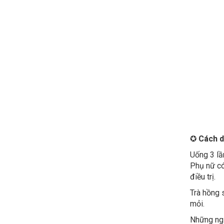
✪
Cách 
Uống 3 lầ
Phụ nữ có
điều trị.
Trà hồng 
mỏi.
Những ngư