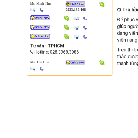
Ms. Minh Thu
✪
Trà hồ
0933.189.468
Để phục v
giúp ngườ
dạng viên
viên nang 
Tư vấn - TPHCM
Trên thị 
Hotline: 028.3968.3986
thảo dược
Ms. Thu Huê
thành từng